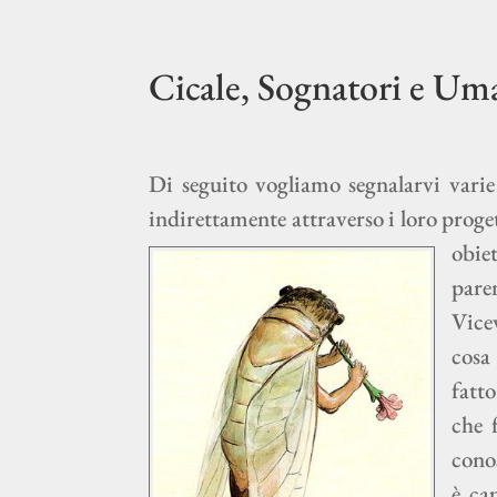
Cicale, Sognatori e Uma
Di seguito vogliamo segnalarvi varie
indirettamente attraverso i loro proget
obiet
pare
Vice
cosa
fatt
che 
cono
è ca