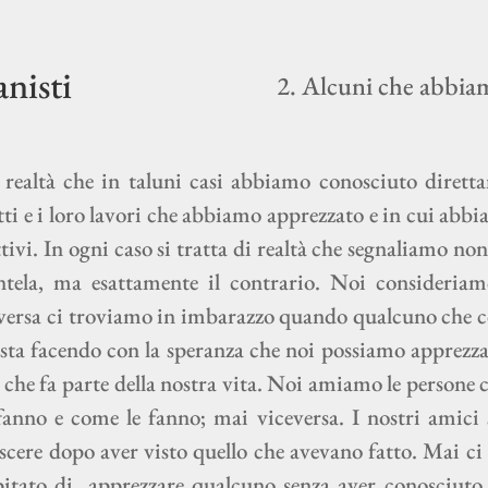
nisti
2. Alcuni che abbia
 realtà che in taluni casi abbiamo conosciuto diretta
ti e i loro lavori che abbiamo apprezzato e in cui abbia
tivi.
In ogni caso si tratta di realtà che segnaliamo no
ntela, ma esattamente il contrario. Noi consideria
versa ci troviamo in imbarazzo quando qualcuno che c
 sta facendo con la speranza che noi possiamo apprezzar
o che fa parte della nostra vita. Noi amiamo le persone
fanno e come le fanno; mai viceversa. I nostri amici 
scere dopo aver visto quello che avevano fatto.
Mai ci
pitato di
apprezzare qualcuno senza aver conosciuto