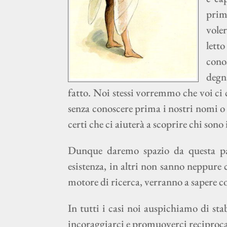
prim
vole
lett
cono
degna
fatto. Noi stessi vorremmo che voi ci c
senza conoscere prima i nostri nomi o i
certi che ci aiuterà a scoprire chi sono i
Dunque daremo spazio da questa pag
esistenza, in altri non sanno neppure
motore di ricerca, verranno a sapere c
In tutti i casi noi auspichiamo di sta
incoraggiarci e promuoverci reciproca